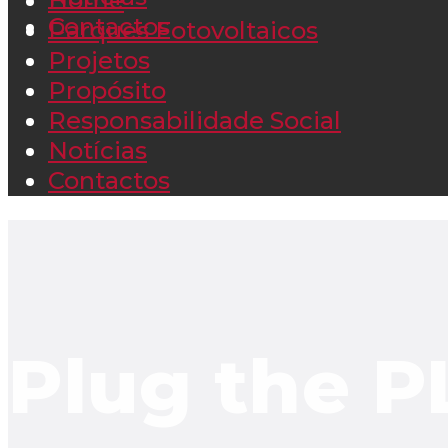
Home
Contactos
Parques Fotovoltaicos
Projetos
Propósito
Responsabilidade Social
Notícias
Contactos
Plug the 